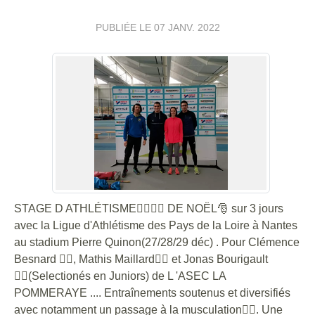
PUBLIÉE LE
07 JANV. 2022
STAGE D ATHLÉTISME🏃‍♂️🏃‍♀️ DE NOËL🎅 sur 3 jours
avec la Ligue d'Athlétisme des Pays de la Loire à Nantes
au stadium Pierre Quinon(27/28/29 déc) . Pour Clémence
Besnard 🏃‍♀️, Mathis Maillard🏃‍♂️ et Jonas Bourigault
🏋️‍♀️(Selectionés en Juniors) de L 'ASEC LA
POMMERAYE .... Entraînements soutenus et diversifiés
avec notamment un passage à la musculation🏋️‍♀️. Une