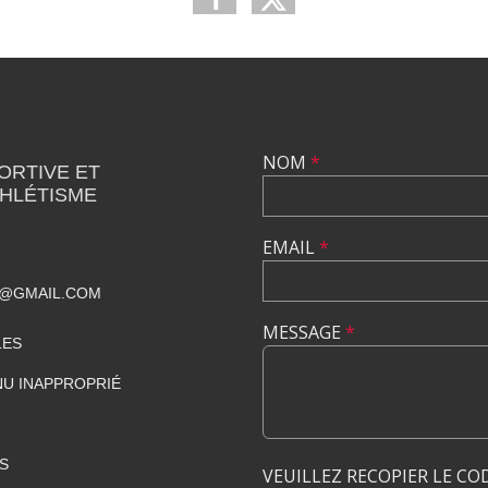
NOM
*
ORTIVE ET
THLÉTISME
EMAIL
*
T@GMAIL.COM
MESSAGE
*
LES
U INAPPROPRIÉ
S
VEUILLEZ RECOPIER LE CO