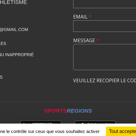
THLÉTISME
EMAIL
*
T@GMAIL.COM
MESSAGE
*
LES
U INAPPROPRIÉ
S
VEUILLEZ RECOPIER LE CO
SPORTS
REGIONS
nne le contrôle sur ceux que vous souhaitez activer
Tout accepte