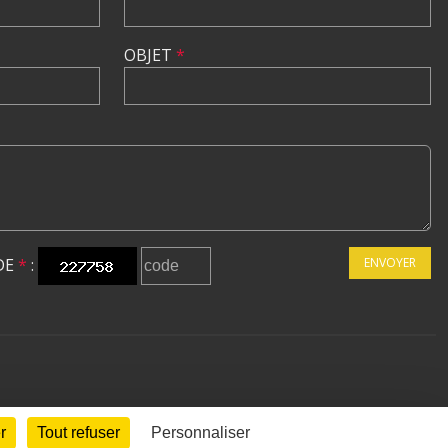
OBJET
*
DE
*
:
ENVOYER
r
Tout refuser
Personnaliser