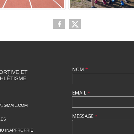
NOM
*
ORTIVE ET
THLÉTISME
EMAIL
*
T@GMAIL.COM
MESSAGE
*
LES
U INAPPROPRIÉ